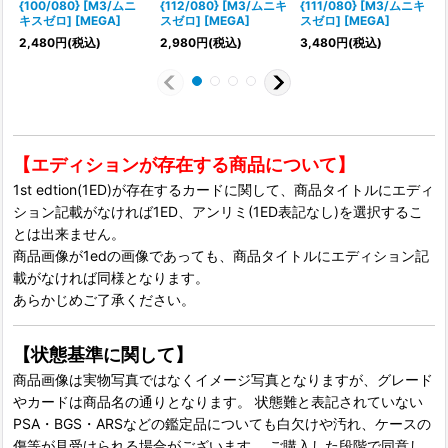
{100/080} [M3/ムニ
{112/080} [M3/ムニキ
{111/080} [M3/ムニキ
キスゼロ] [MEGA]
スゼロ] [MEGA]
スゼロ] [MEGA]
2,480
円
(税込)
2,980
円
(税込)
3,480
円
(税込)
【エディションが存在する商品について】
1st edtion(1ED)が存在するカードに関して、商品タイトルにエディ
ション記載がなければ1ED、アンリミ(1ED表記なし)を選択するこ
とは出来ません。
商品画像が1edの画像であっても、商品タイトルにエディション記
載がなければ同様となります。
あらかじめご了承ください。
【状態基準に関して】
商品画像は実物写真ではなくイメージ写真となりますが、グレード
やカードは商品名の通りとなります。 状態難と表記されていない
PSA・BGS・ARSなどの鑑定品についても白欠けや汚れ、ケースの
傷等が見受けられる場合がございます。 ご購入した段階で同意し