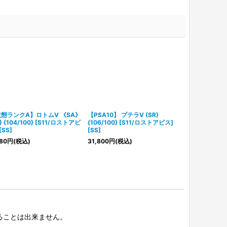
態ランクA】ロトムV 《SA》
【PSA10】 プテラV (SR)
【PSA10】 
) {104/100} [S11/ロストアビ
{106/100} [S11/ロストアビス]
(SR) {111/1
[SS]
[SS]
ス] [SS]
80
円
(税込)
31,800
円
(税込)
353,000
円
(
択することは出来ません。