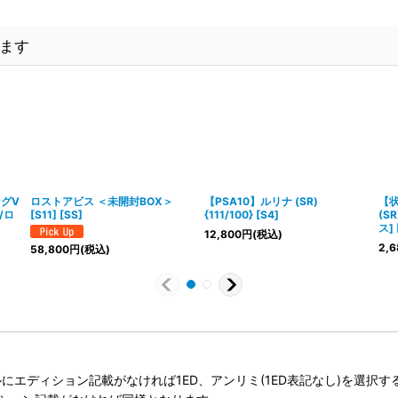
ます
ングV
ロストアビス ＜未開封BOX＞
【PSA10】ルリナ (SR)
【状
1/ロ
[S11] [SS]
{111/100} [S4]
(SR
ス] 
12,800
円
(税込)
2,6
58,800
円
(税込)
タイトルにエディション記載がなければ1ED、アンリミ(1ED表記なし)を選