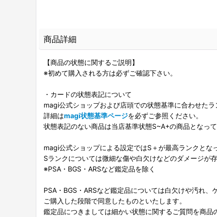
商品詳細
【商品の状態に関するご説明】
※初めて購入される方は必ずご確認下さい。
・カードの状態表記について
magi公式ショップおよび店頭での状態基準に合わせた
詳細は
magi状態基準ページ
を必ずご参照ください。
状態表記のない商品は当店基準状態S~A+の商品となっ
magi公式ショップによる設定ではS＋が最高ランクとな
Sランクについては微細な傷や白欠けなどのダメージが
※PSA・BGS・ARSなど鑑定品を除く
PSA・BGS・ARSなど鑑定品については白欠けや汚れ
ご購入した段階で同意したものといたします。
鑑定品につきましては細かい状態に関するご質問を商品