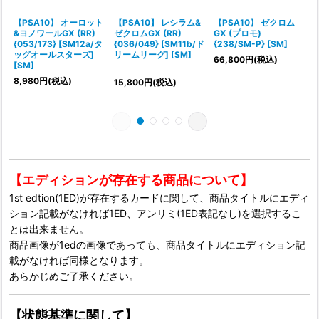
【PSA10】 オーロット
【PSA10】 レシラム&
【PSA10】 ゼクロム
&ヨノワールGX (RR)
ゼクロムGX (RR)
GX (プロモ)
{053/173} [SM12a/タ
{036/049} [SM11b/ド
{238/SM-P} [SM]
{
ッグオールスターズ]
リームリーグ] [SM]
66,800
円
(税込)
[SM]
8,980
円
(税込)
3
15,800
円
(税込)
【エディションが存在する商品について】
1st edtion(1ED)が存在するカードに関して、商品タイトルにエディ
ション記載がなければ1ED、アンリミ(1ED表記なし)を選択するこ
とは出来ません。
商品画像が1edの画像であっても、商品タイトルにエディション記
載がなければ同様となります。
あらかじめご了承ください。
【状態基準に関して】