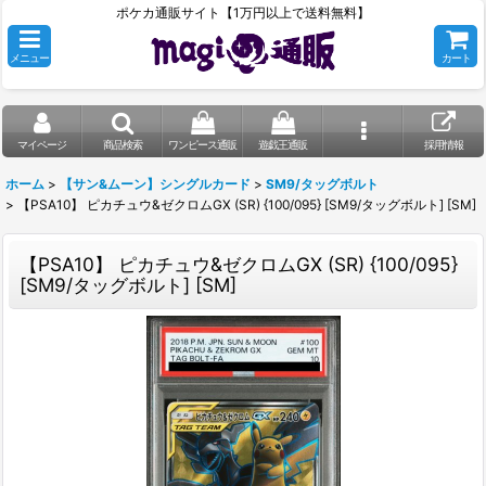
ポケカ通販サイト【1万円以上で送料無料】
メニュー
カート
マイページ
商品検索
ワンピース通販
遊戯王通販
採用情報
ホーム
>
【サン&ムーン】シングルカード
>
SM9/タッグボルト
>
【PSA10】 ピカチュウ&ゼクロムGX (SR) {100/095} [SM9/タッグボルト] [SM]
【PSA10】 ピカチュウ&ゼクロムGX (SR) {100/095}
[SM9/タッグボルト] [SM]