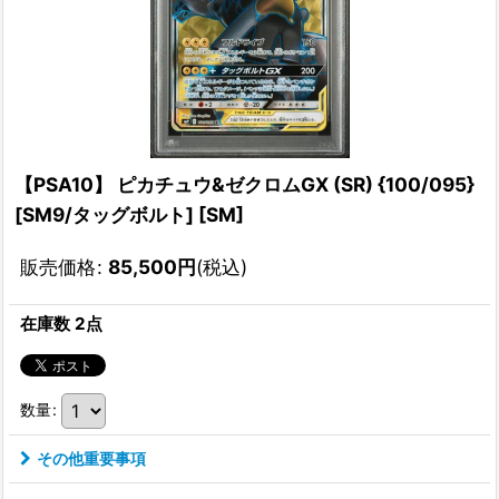
【PSA10】 ピカチュウ&ゼクロムGX (SR) {100/095}
[SM9/タッグボルト] [SM]
販売価格
:
85,500
円
(税込)
在庫数 2点
数量
:
その他重要事項