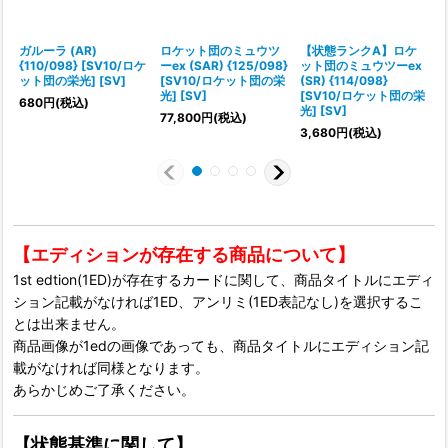
ガルーラ (AR)
ロケット団のミュウツ
【状態ランクA】ロケ
{110/098} [SV10/ロケ
ーex (SAR) {125/098}
ット団のミュウツーex
(
ット団の栄光] [SV]
[SV10/ロケット団の栄
(SR) {114/098}
光] [SV]
[SV10/ロケット団の栄
光
680
円
(税込)
光] [SV]
77,800
円
(税込)
3,680
円
(税込)
【エディションが存在する商品について】
1st edtion(1ED)が存在するカードに関して、商品タイトルにエディ
ション記載がなければ1ED、アンリミ(1ED表記なし)を選択するこ
とは出来ません。
商品画像が1edの画像であっても、商品タイトルにエディション記
載がなければ同様となります。
あらかじめご了承ください。
【状態基準に関して】