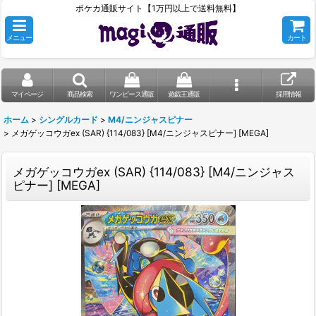
ポケカ通販サイト【1万円以上で送料無料】
メニュー
カート
マイページ
商品検索
ワンピース通販
遊戯王通販
採用情報
ホーム
>
シングルカード
>
M4/ニンジャスピナー
>
メガゲッコウガex (SAR) {114/083} [M4/ニンジャスピナー] [MEGA]
メガゲッコウガex (SAR) {114/083} [M4/ニンジャス
ピナー] [MEGA]