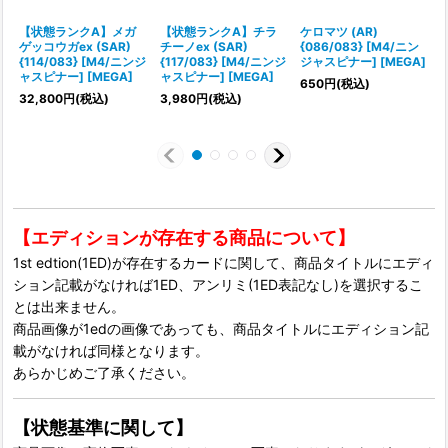
【状態ランクA】メガ
【状態ランクA】チラ
ケロマツ (AR)
ゲッコウガex (SAR)
チーノex (SAR)
{086/083} [M4/ニン
{114/083} [M4/ニンジ
{117/083} [M4/ニンジ
ジャスピナー] [MEGA]
ャスピナー] [MEGA]
ャスピナー] [MEGA]
650
円
(税込)
32,800
円
(税込)
3,980
円
(税込)
1
【エディションが存在する商品について】
1st edtion(1ED)が存在するカードに関して、商品タイトルにエディ
ション記載がなければ1ED、アンリミ(1ED表記なし)を選択するこ
とは出来ません。
商品画像が1edの画像であっても、商品タイトルにエディション記
載がなければ同様となります。
あらかじめご了承ください。
【状態基準に関して】