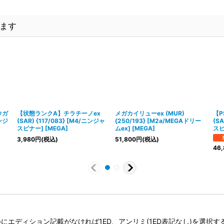
ます
ウガ
【状態ランクA】チラチーノex
メガカイリューex (MUR)
【P
ニンジ
(SAR) {117/083} [M4/ニンジャ
{250/193} [M2a/MEGAドリー
(SA
スピナー] [MEGA]
ムex] [MEGA]
スピ
3,980
円
(税込)
51,800
円
(税込)
46,
タイトルにエディション記載がなければ1ED、アンリミ(1ED表記なし)を選