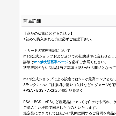
商品詳細
【商品の状態に関するご説明】
※初めて購入される方は必ずご確認下さい。
・カードの状態表記について
magi公式ショップおよび店頭での状態基準に合わせた
詳細は
magi状態基準ページ
を必ずご参照ください。
状態表記のない商品は当店基準状態S~A+の商品となっ
magi公式ショップによる設定ではS＋が最高ランクとな
Sランクについては微細な傷や白欠けなどのダメージが
※PSA・BGS・ARSなど鑑定品を除く
PSA・BGS・ARSなど鑑定品については白欠けや汚れ
ご購入した段階で同意したものといたします。
鑑定品につきましては細かい状態に関するご質問を商品