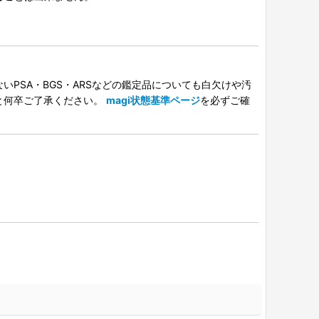
PSA・BGS・ARSなどの鑑定品についても白欠けや汚
と何卒ご了承ください。
magi状態基準ページ
を必ずご確