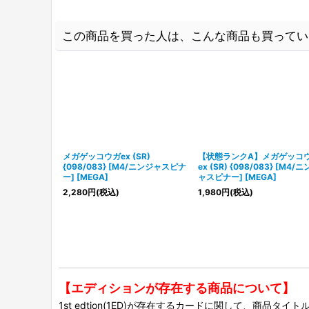
この商品を買った人は、こんな商品も買ってい
メガゲッコウガex (SR)
【状態ランクA】メガゲッコ
{098/083} [M4/ニンジャスピナ
ex (SR) {098/083} [M4/
ー] [MEGA]
ャスピナー] [MEGA]
2,280
円
(税込)
1,980
円
(税込)
【エディションが存在する商品について】
1st edtion(1ED)が存在するカードに関して、商品