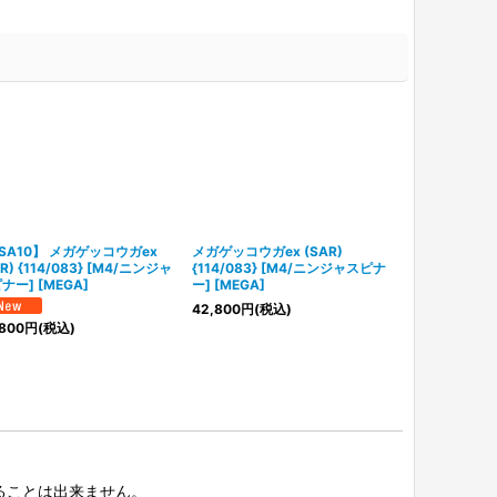
SA10】 メガゲッコウガex
メガゲッコウガex (SAR)
【状態ランク
R) {114/083} [M4/ニンジャ
{114/083} [M4/ニンジャスピナ
ex (SAR) {1
ナー] [MEGA]
ー] [MEGA]
ャスピナー] [M
42,800
円
(税込)
32,800
円
(税
800
円
(税込)
択することは出来ません。