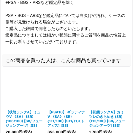
※PSA・BGS・ARSなど鑑定品を除く
PSA・BGS・ARSなど鑑定品については白欠けや汚れ、ケースの
傷等が見受けられる場合がございます。
ご購入した段階で同意したものといたします。
鑑定品につきましては細かい状態に関するご質問を商品の性質上
一切お断りさせていただいております。
この商品を買った人は、こんな商品も買っています
【状態ランクA】ミュ
【PSA10】 ギラティナ
【状態ランクA】カミ
ウV 《SA》 (SR)
V 《SA》 (SR)
ツレのきらめき (SR)
V
{106/100} [S8/フュー
{111/100} [S11/ロスト
{113/100} [S8/フュー
ジョンアーツ] [SS]
アビス] [SS]
ジョンアーツ] [SS]
1
26,800
円
(税込)
353,000
円
(税込)
1,780
円
(税込)