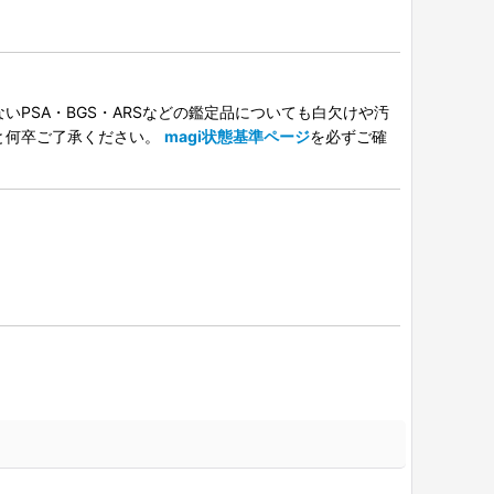
PSA・BGS・ARSなどの鑑定品についても白欠けや汚
と何卒ご了承ください。
magi状態基準ページ
を必ずご確