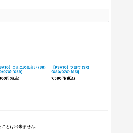
SA10】コルニの気合い (SR)
【PSA10】フヨウ (SR)
【PSA10】メロ
9/070} [S5R]
{080/070} [S5I]
{083/070} [
800
円
(税込)
7,580
円
(税込)
10,800
円
(税
択することは出来ません。