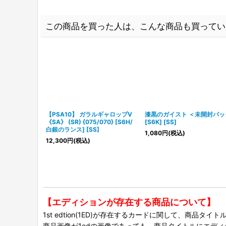
この商品を買った人は、こんな商品も買ってい
【PSA10】 ガラルギャロップV
漆黒のガイスト ＜未開封パッ
《SA》 (SR) {075/070} [S6H/
[S6K] [SS]
白銀のランス] [SS]
1,080
円
(税込)
12,300
円
(税込)
【エディションが存在する商品について】
1st edtion(1ED)が存在するカードに関して、商品
商品画像が1edの画像であっても、商品タイトルにエデ