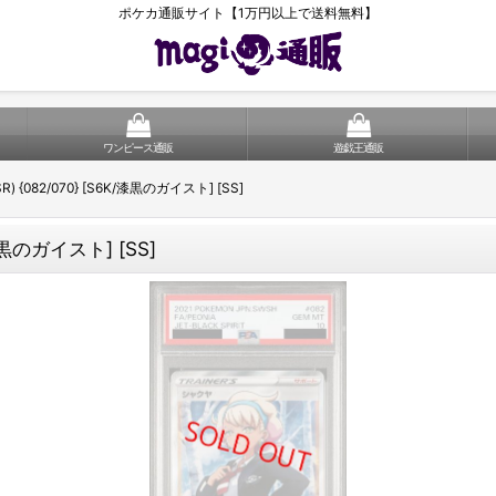
ポケカ通販サイト【1万円以上で送料無料】
ワンピース通販
遊戯王通販
) {082/070} [S6K/漆黒のガイスト] [SS]
漆黒のガイスト] [SS]