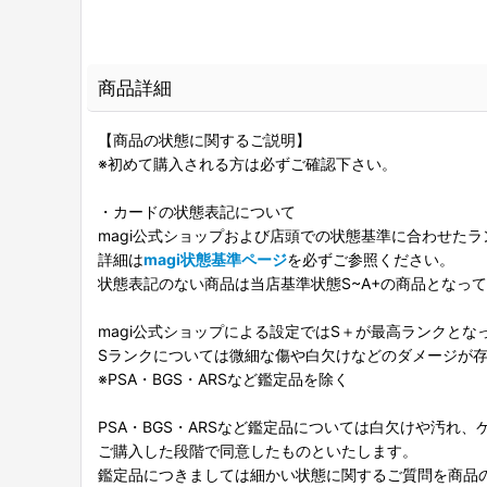
商品詳細
【商品の状態に関するご説明】
※初めて購入される方は必ずご確認下さい。
・カードの状態表記について
magi公式ショップおよび店頭での状態基準に合わせた
詳細は
magi状態基準ページ
を必ずご参照ください。
状態表記のない商品は当店基準状態S~A+の商品となっ
magi公式ショップによる設定ではS＋が最高ランクとな
Sランクについては微細な傷や白欠けなどのダメージが
※PSA・BGS・ARSなど鑑定品を除く
PSA・BGS・ARSなど鑑定品については白欠けや汚れ
ご購入した段階で同意したものといたします。
鑑定品につきましては細かい状態に関するご質問を商品