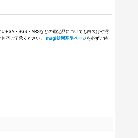
PSA・BGS・ARSなどの鑑定品についても白欠けや汚
と何卒ご了承ください。
magi状態基準ページ
を必ずご確