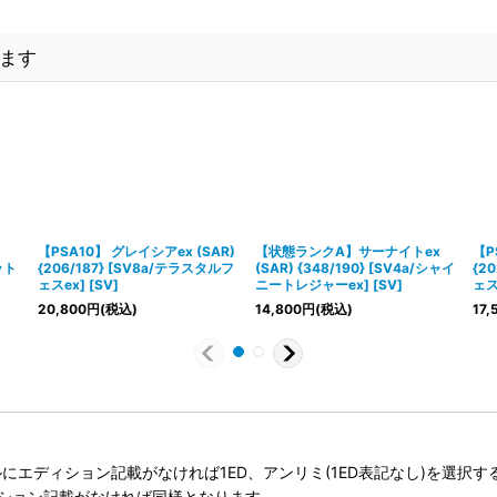
ます
【PSA10】 グレイシアex (SAR)
【状態ランクA】サーナイトex
【P
ット
{206/187} [SV8a/テラスタルフ
(SAR) {348/190} [SV4a/シャイ
{2
ェスex] [SV]
ニートレジャーex] [SV]
ェスe
20,800
円
(税込)
14,800
円
(税込)
17,
タイトルにエディション記載がなければ1ED、アンリミ(1ED表記なし)を選
ィション記載がなければ同様となります。