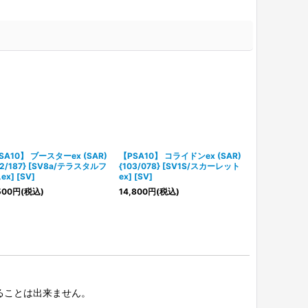
SA10】 ブースターex (SAR)
【PSA10】 コライドンex (SAR)
【状態ランクA
02/187} [SV8a/テラスタルフ
{103/078} [SV1S/スカーレット
(SAR) {103/
x] [SV]
ex] [SV]
レットex] [SV
500
円
(税込)
14,800
円
(税込)
5,780
円
(税込
択することは出来ません。