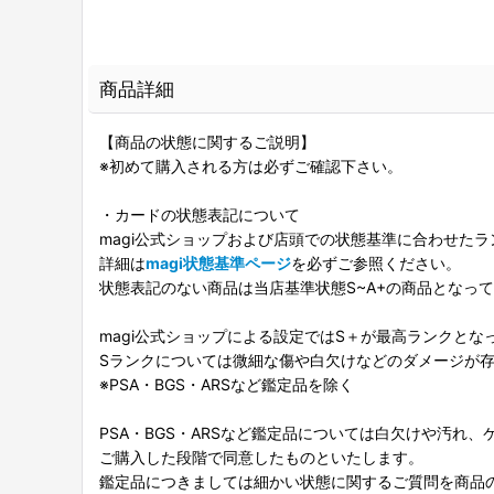
商品詳細
【商品の状態に関するご説明】
※初めて購入される方は必ずご確認下さい。
・カードの状態表記について
magi公式ショップおよび店頭での状態基準に合わせた
詳細は
magi状態基準ページ
を必ずご参照ください。
状態表記のない商品は当店基準状態S~A+の商品となっ
magi公式ショップによる設定ではS＋が最高ランクとな
Sランクについては微細な傷や白欠けなどのダメージが
※PSA・BGS・ARSなど鑑定品を除く
PSA・BGS・ARSなど鑑定品については白欠けや汚れ
ご購入した段階で同意したものといたします。
鑑定品につきましては細かい状態に関するご質問を商品