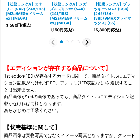
【状態ランクA】カナ
【状態ランクA】メガ
【状態ランクA】ブラ
リィ (SAR) {248/193}
ズルズキンex (SAR)
ッキーVMAX (CSR)
[M2a/MEGAドリーム
{241/193}
{245/184}
ロ
ex] [MEGA]
[M2a/MEGAドリーム
[S8b/VMAXクライマ
ex] [MEGA]
ックス] [SS]
3,580
円
(税込)
1,150
円
(税込)
15,800
円
(税込)
【エディションが存在する商品について】
1st edtion(1ED)が存在するカードに関して、商品タイトルにエディ
ション記載がなければ1ED、アンリミ(1ED表記なし)を選択するこ
とは出来ません。
商品画像が1edの画像であっても、商品タイトルにエディション記
載がなければ同様となります。
あらかじめご了承ください。
【状態基準に関して】
商品画像は実物写真ではなくイメージ写真となりますが、グレード