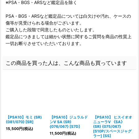
※PSA・BGS・ARSなど鑑定品を除く
PSA・BGS・ARSなど鑑定品については白欠けや汚れ、ケースの
傷等が見受けられる場合がございます。
ご購入した段階で同意したものといたします。
鑑定品につきましては細かい状態に関するご質問を商品の性質上
一切お断りさせていただいております。
この商品を買った人は、こんな商品も買っています
【PSA10】モミ (SR)
【PSA10】ジュラルド
【PSA10】 ヒスイオオ
{081/070} [SR]
ンV SA (SR)
ニューラV 《SA》
{076/067} [S7D]
(SR) {075/067}
15,500
円
(税込)
[S10P/スペースジャグ
11,500
円
(税込)
ラー] [SS]