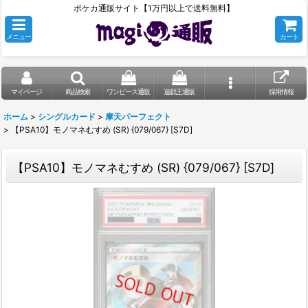
ポケカ通販サイト【1万円以上で送料無料】
メニュー
カート
マイページ
商品検索
ワンピース通販
遊戯王通販
採用情報
ホーム
>
シングルカード
>
摩天パーフェクト
>
【PSA10】モノマネむすめ (SR) {079/067} [S7D]
【PSA10】モノマネむすめ (SR) {079/067} [S7D]