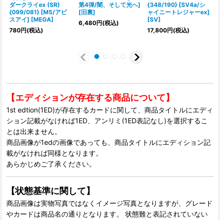
ダークライex (SR)
第4弾/闇、そして光へ]
{348/190} [SV4a/シ
{099/081} [M5/アビ
[旧裏]
ャイニートレジャーex]
{
スアイ] [MEGA]
[SV]
6,480
円
(税込)
[
780
円
(税込)
17,800
円
(税込)
【エディションが存在する商品について】
1st edtion(1ED)が存在するカードに関して、商品タイトルにエディ
ション記載がなければ1ED、アンリミ(1ED表記なし)を選択するこ
とは出来ません。
商品画像が1edの画像であっても、商品タイトルにエディション記
載がなければ同様となります。
あらかじめご了承ください。
【状態基準に関して】
商品画像は実物写真ではなくイメージ写真となりますが、グレード
やカードは商品名の通りとなります。 状態難と表記されていない