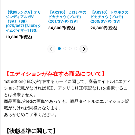
【状態ランクA】オリ
【ARS10】 ヒロシマの
【ARS10】 トウホクの
ジンディアルガV
ピカチュウ (プロモ)
ピカチュウ (プロモ)
《SA》 (SR)
{261/SV-P} [SV]
{260/SV-P} [SV]
{075/067} [S10D/タ
34,800
円
(税込)
26,800
円
(税込)
イムゲイザー] [SS]
10,800
円
(税込)
【エディションが存在する商品について】
1st edtion(1ED)が存在するカードに関して、商品タイトルにエディ
ション記載がなければ1ED、アンリミ(1ED表記なし)を選択するこ
とは出来ません。
商品画像が1edの画像であっても、商品タイトルにエディション記
載がなければ同様となります。
あらかじめご了承ください。
【状態基準に関して】