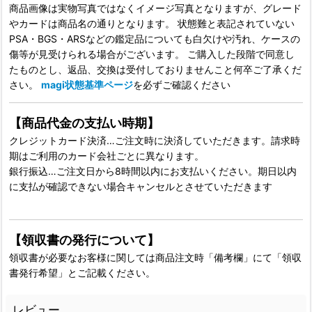
商品画像は実物写真ではなくイメージ写真となりますが、グレード
やカードは商品名の通りとなります。 状態難と表記されていない
PSA・BGS・ARSなどの鑑定品についても白欠けや汚れ、ケースの
傷等が見受けられる場合がございます。 ご購入した段階で同意し
たものとし、返品、交換は受付しておりませんこと何卒ご了承くだ
さい。
magi状態基準ページ
を必ずご確認ください
【商品代金の支払い時期】
クレジットカード決済…ご注文時に決済していただきます。請求時
期はご利用のカード会社ごとに異なります。
銀行振込…ご注文日から8時間以内にお支払いください。期日以内
に支払が確認できない場合キャンセルとさせていただきます
【領収書の発行について】
領収書が必要なお客様に関しては商品注文時「備考欄」にて「領収
書発行希望」とご記載ください。
レビュー