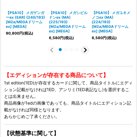
【PSA10】 メガゲンガ
【PSA10】 メガシビル
【PSA10】 メガユキメ
ーex (SAR) {240/193}
ドンex (MA)
ノコex (MA)
ー
[M2a/MEGAドリーム
{225/193}
{224/193}
ex] [MEGA]
[M2a/MEGAドリーム
[M2a/MEGAドリーム
e
ex] [MEGA]
ex] [MEGA]
90,800
円
(税込)
1
6,580
円
(税込)
6,580
円
(税込)
【エディションが存在する商品について】
1st edtion(1ED)が存在するカードに関して、商品タイトルにエディ
ション記載がなければ1ED、アンリミ(1ED表記なし)を選択するこ
とは出来ません。
商品画像が1edの画像であっても、商品タイトルにエディション記
載がなければ同様となります。
あらかじめご了承ください。
【状態基準に関して】