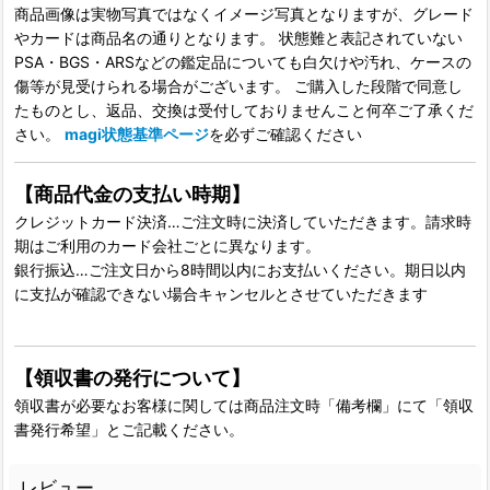
商品画像は実物写真ではなくイメージ写真となりますが、グレード
やカードは商品名の通りとなります。 状態難と表記されていない
PSA・BGS・ARSなどの鑑定品についても白欠けや汚れ、ケースの
傷等が見受けられる場合がございます。 ご購入した段階で同意し
たものとし、返品、交換は受付しておりませんこと何卒ご了承くだ
さい。
magi状態基準ページ
を必ずご確認ください
【商品代金の支払い時期】
クレジットカード決済…ご注文時に決済していただきます。請求時
期はご利用のカード会社ごとに異なります。
銀行振込…ご注文日から8時間以内にお支払いください。期日以内
に支払が確認できない場合キャンセルとさせていただきます
【領収書の発行について】
領収書が必要なお客様に関しては商品注文時「備考欄」にて「領収
書発行希望」とご記載ください。
レビュー