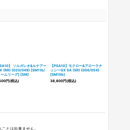
SA10】 ソルガレオ&ルナアー
【PSA10】モクロー&アローラナ
【PSA10】 
 (RR) {020/049} [SM11b/
ッシーGX SA (SR) {056/054}
(RR) {011/
ームリーグ] [SM]
[SM10b]
ツイン] [SM]
500
円
(税込)
38,800
円
(税込)
38,800
円
(税
択することは出来ません。