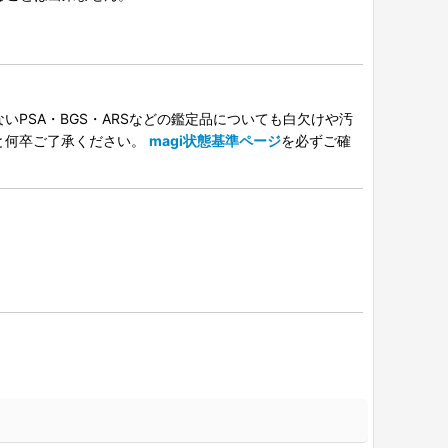
PSA・BGS・ARSなどの鑑定品についても白欠けや汚
と何卒ご了承ください。
magi状態基準ページ
を必ずご確