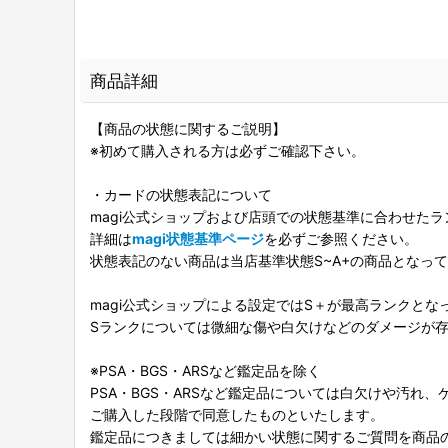
商品詳細
【商品の状態に関するご説明】
※初めて購入される方は必ずご確認下さい。
・カードの状態表記について
magi公式ショップおよび店頭での状態基準に合わせた
詳細は
magi状態基準ページ
を必ずご参照ください。
状態表記のない商品は当店基準状態S~A+の商品となっ
magi公式ショップによる設定ではS＋が最高ランクとな
Sランクについては微細な傷や白欠けなどのダメージが
※PSA・BGS・ARSなど鑑定品を除く
PSA・BGS・ARSなど鑑定品については白欠けや汚れ
ご購入した段階で同意したものといたします。
鑑定品につきましては細かい状態に関するご質問を商品