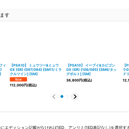
ます
ンフィ
【PSA10】 ミュウツー&ミュウ
【PSA10】 イーブイ&カビゴン
【P
}
GX (SR) {097/094} [SM11/ミラ
GX (SR) {106/095} [SM9/タッ
ラGX
]
クルツイン] [SM]
グボルト] [SM]
ドリ
36,800
円
(税込)
12,
112,000
円
(税込)
タイトルにエディション記載がなければ1ED、アンリミ(1ED表記なし)を選