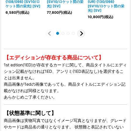
{108/098} [SV10/ロ
[SV10/ロケット団の栄
(UR) {130/098}
(
ケット団の栄光] [SV]
光] [SV]
[SV10/ロケット団の栄
光] [SV]
光
6,580
円
(税込)
77,800
円
(税込)
10,800
円
(税込)
1
【エディションが存在する商品について】
1st edtion(1ED)が存在するカードに関して、商品タイトルにエディ
ション記載がなければ1ED、アンリミ(1ED表記なし)を選択するこ
とは出来ません。
商品画像が1edの画像であっても、商品タイトルにエディション記
載がなければ同様となります。
あらかじめご了承ください。
【状態基準に関して】
商品画像は実物写真ではなくイメージ写真となりますが、グレード
やカードは商品名の通りとなります。 状態難と表記されていない