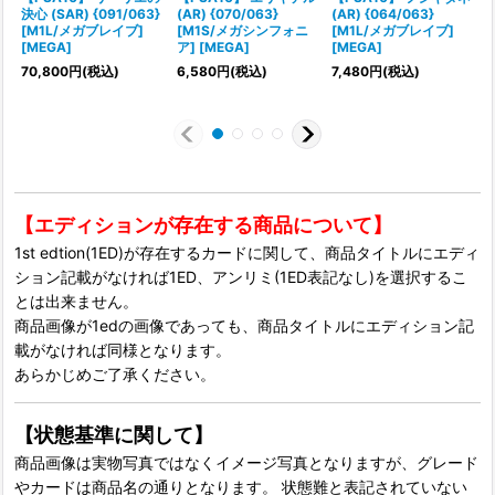
決心 (SAR) {091/063}
(AR) {070/063}
(AR) {064/063}
ン
[M1L/メガブレイブ]
[M1S/メガシンフォニ
[M1L/メガブレイブ]
[MEGA]
ア] [MEGA]
[MEGA]
70,800
円
(税込)
6,580
円
(税込)
7,480
円
(税込)
【エディションが存在する商品について】
1st edtion(1ED)が存在するカードに関して、商品タイトルにエディ
ション記載がなければ1ED、アンリミ(1ED表記なし)を選択するこ
とは出来ません。
商品画像が1edの画像であっても、商品タイトルにエディション記
載がなければ同様となります。
あらかじめご了承ください。
【状態基準に関して】
商品画像は実物写真ではなくイメージ写真となりますが、グレード
やカードは商品名の通りとなります。 状態難と表記されていない