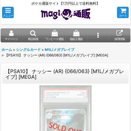
ポケカ通販サイト【1万円以上で送料無料】
メニュー
カート
マイページ
商品検索
ワンピース通販
遊戯王通販
採用情報
ホーム
>
シングルカード
>
M1L/メガブレイブ
>
【PSA10】 ナッシー (AR) {066/063} [M1L/メガブレイブ] [MEGA]
【PSA10】 ナッシー (AR) {066/063} [M1L/メガブレ
イブ] [MEGA]