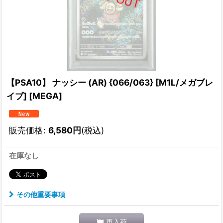
【PSA10】 ナッシー (AR) {066/063} [M1L/メガブレ
イブ] [MEGA]
販売価格
:
6,580
円
(税込)
在庫なし
その他重要事項
再入荷