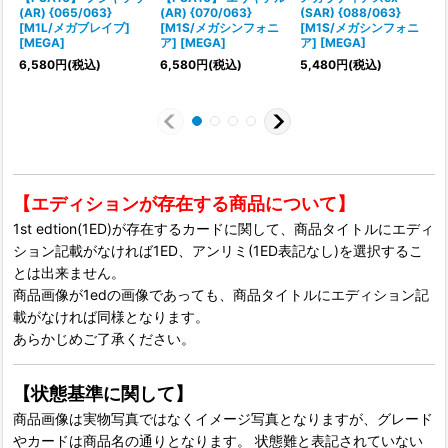
(AR) {065/063}
(AR) {070/063}
(SAR) {088/063}
(
[M1L/メガブレイブ]
[M1S/メガシンフォニ
[M1S/メガシンフォニ
[MEGA]
ア] [MEGA]
ア] [MEGA]
6,580
円
(税込)
6,580
円
(税込)
5,480
円
(税込)
【エディションが存在する商品について】
1st edtion(1ED)が存在するカードに関して、商品タイトルにエディ
ション記載がなければ1ED、アンリミ(1ED表記なし)を選択するこ
とは出来ません。
商品画像が1edの画像であっても、商品タイトルにエディション記
載がなければ同様となります。
あらかじめご了承ください。
【状態基準に関して】
商品画像は実物写真ではなくイメージ写真となりますが、グレード
やカードは商品名の通りとなります。 状態難と表記されていない