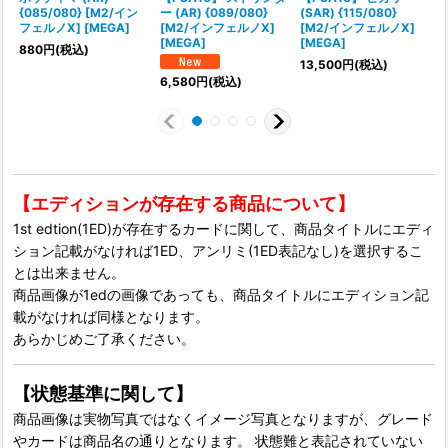
{085/080} [M2/イン
ー (AR) {089/080}
(SAR) {115/080}
(
フェルノX] [MEGA]
[M2/インフェルノX]
[M2/インフェルノX]
[MEGA]
[MEGA]
880
円
(税込)
13,500
円
(税込)
6,580
円
(税込)
【エディションが存在する商品について】
1st edtion(1ED)が存在するカードに関して、商品タイトルにエディ
ション記載がなければ1ED、アンリミ(1ED表記なし)を選択するこ
とは出来ません。
商品画像が1edの画像であっても、商品タイトルにエディション記
載がなければ同様となります。
あらかじめご了承ください。
【状態基準に関して】
商品画像は実物写真ではなくイメージ写真となりますが、グレード
やカードは商品名の通りとなります。 状態難と表記されていない