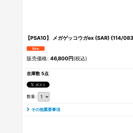
【PSA10】 メガゲッコウガex (SAR) {114/08
販売価格
:
46,800
円
(税込)
在庫数 5点
数量
:
その他重要事項