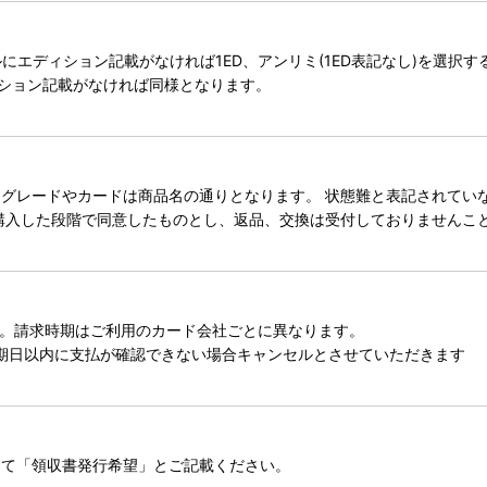
タイトルにエディション記載がなければ1ED、アンリミ(1ED表記なし)を選
ィション記載がなければ同様となります。
レードやカードは商品名の通りとなります。 状態難と表記されていない
購入した段階で同意したものとし、返品、交換は受付しておりませんこ
。請求時期はご利用のカード会社ごとに異なります。
期日以内に支払が確認できない場合キャンセルとさせていただきます
にて「領収書発行希望」とご記載ください。