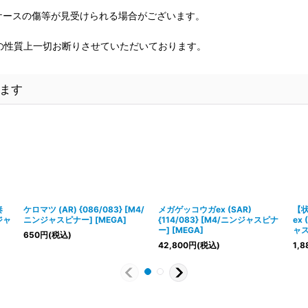
、ケースの傷等が見受けられる場合がございます。
の性質上一切お断りさせていただいております。
ます
奏
ケロマツ (AR) {086/083} [M4/
メガゲッコウガex (SAR)
【
ンジャ
ニンジャスピナー] [MEGA]
{114/083} [M4/ニンジャスピナ
ex 
ー] [MEGA]
ャス
650
円
(税込)
42,800
円
(税込)
1,8