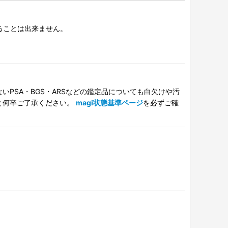
択することは出来ません。
PSA・BGS・ARSなどの鑑定品についても白欠けや汚
と何卒ご了承ください。
magi状態基準ページ
を必ずご確