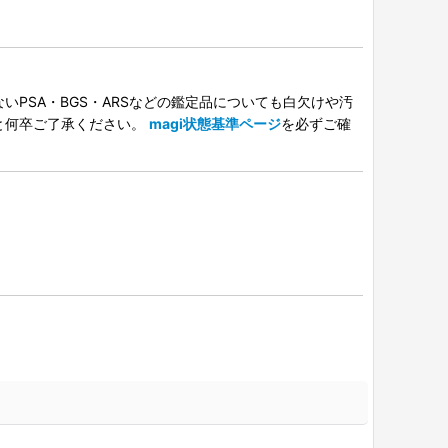
PSA・BGS・ARSなどの鑑定品についても白欠けや汚
と何卒ご了承ください。
magi状態基準ページ
を必ずご確