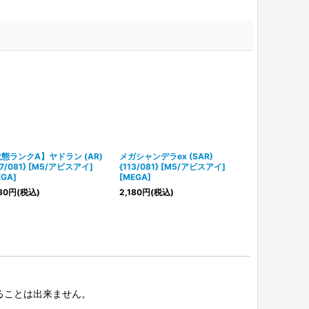
態ランクA】ヤドラン (AR)
メガシャンデラex (SAR)
【状態ランク
87/081} [M5/アビスアイ]
{113/081} [M5/アビスアイ]
ex (MUR) {1
EGA]
[MEGA]
アイ] [MEGA]
80
円
(税込)
2,180
円
(税込)
57,800
円
(税
択することは出来ません。