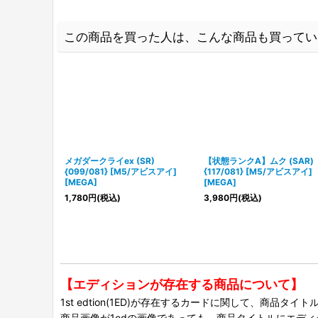
この商品を買った人は、こんな商品も買ってい
メガダークライex (SR)
【状態ランクA】ムク (SAR)
{099/081} [M5/アビスアイ]
{117/081} [M5/アビスアイ]
[MEGA]
[MEGA]
1,780
円
(税込)
3,980
円
(税込)
【エディションが存在する商品について】
1st edtion(1ED)が存在するカードに関して、商品
商品画像が1edの画像であっても、商品タイトルにエデ