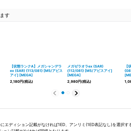
ます
【状態ランクA】メガシャンデラ
メガゼラオラex (SAR)
【状
ex (SAR) {113/081} [M5/アビス
{112/081} [M5/アビスアイ]
{0
アイ] [MEGA]
[MEGA]
[M
2,180
円
(税込)
2,980
円
(税込)
1,0
タイトルにエディション記載がなければ1ED、アンリミ(1ED表記なし)を選
ィション記載がなければ同様となります。