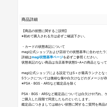
商品詳細
【商品の状態に関するご説明】
※初めて購入される方は必ずご確認下さい。
・カードの状態表記について
magi公式ショップおよび店頭での状態基準に合わせた
詳細は
magi状態基準ページ
を必ずご参照ください。
状態表記のない商品は当店基準状態S~A+の商品となっ
magi公式ショップによる設定ではS＋が最高ランクとな
Sランクについては微細な傷や白欠けなどのダメージが
※PSA・BGS・ARSなど鑑定品を除く
PSA・BGS・ARSなど鑑定品については白欠けや汚れ
ご購入した段階で同意したものといたします。
鑑定品につきましては細かい状態に関するご質問を商品