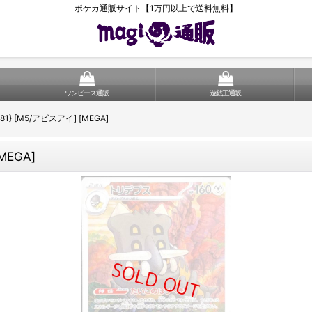
ポケカ通販サイト【1万円以上で送料無料】
ワンピース通販
遊戯王通販
081} [M5/アビスアイ] [MEGA]
MEGA]