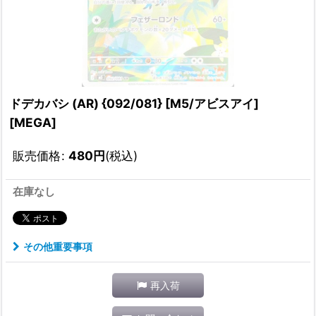
ドデカバシ (AR) {092/081} [M5/アビスアイ]
[MEGA]
販売価格
:
480
円
(税込)
在庫なし
その他重要事項
再入荷