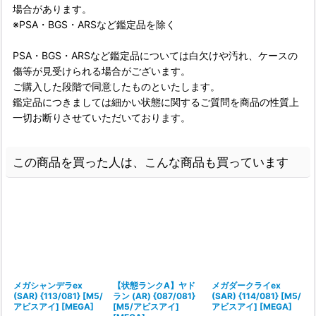
場合があります。
※PSA・BGS・ARSなど鑑定品を除く
PSA・BGS・ARSなど鑑定品については白欠けや汚れ、ケースの
傷等が見受けられる場合がございます。
ご購入した段階で同意したものといたします。
鑑定品につきましては細かい状態に関するご質問を商品の性質上
一切お断りさせていただいております。
この商品を買った人は、こんな商品も買っています
メガシャンデラex
【状態ランクA】ヤド
メガダークライex
(SAR) {113/081} [M5/
ラン (AR) {087/081}
(SAR) {114/081} [M5/
(
アビスアイ] [MEGA]
[M5/アビスアイ]
アビスアイ] [MEGA]