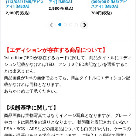
{113/081} [M5/アビス
アイ] [MEGA]
{099/081} [M5/アビ
アイ] [MEGA]
スアイ] [MEGA]
2,980
円
(税込)
1
2,180
円
(税込)
780
円
(税込)
【エディションが存在する商品について】
1st edtion(1ED)が存在するカードに関して、商品タイトルにエディ
ション記載がなければ1ED、アンリミ(1ED表記なし)を選択するこ
とは出来ません。
商品画像が1edの画像であっても、商品タイトルにエディション記
載がなければ同様となります。
あらかじめご了承ください。
【状態基準に関して】
商品画像は実物写真ではなくイメージ写真となりますが、グレード
やカードは商品名の通りとなります。 状態難と表記されていない
PSA・BGS・ARSなどの鑑定品についても白欠けや汚れ、ケースの
傷等が見受けられる場合がございます。 ご購入した段階で同意し