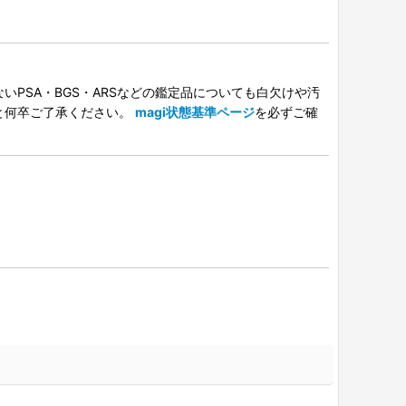
PSA・BGS・ARSなどの鑑定品についても白欠けや汚
と何卒ご了承ください。
magi状態基準ページ
を必ずご確