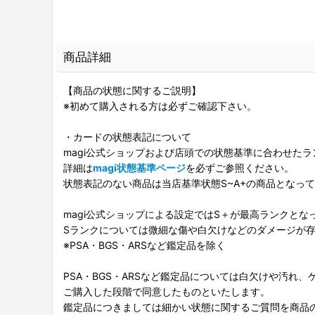
商品詳細
【商品の状態に関するご説明】
※初めて購入される方は必ずご確認下さい。
・カードの状態表記について
magi公式ショップおよび店頭での状態基準に合わせた
詳細は
magi状態基準ページ
を必ずご参照ください。
状態表記のない商品は当店基準状態S~A+の商品となっ
magi公式ショップによる設定ではS＋が最高ランクとな
Sランクについては微細な傷や白欠けなどのダメージが
※PSA・BGS・ARSなど鑑定品を除く
PSA・BGS・ARSなど鑑定品については白欠けや汚れ
ご購入した段階で同意したものといたします。
鑑定品につきましては細かい状態に関するご質問を商品