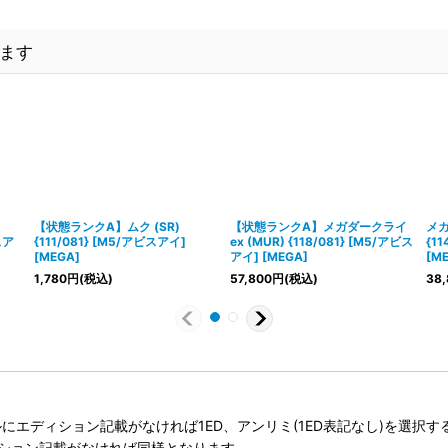
ます
【状態ランクA】ムク (SR)
【状態ランクA】メガダークライ
メガ
スア
{111/081} [M5/アビスアイ]
ex (MUR) {118/081} [M5/アビス
{1
[MEGA]
アイ] [MEGA]
[M
1,780
円
(税込)
57,800
円
(税込)
38,
タイトルにエディション記載がなければ1ED、アンリミ(1ED表記なし)を選
ィション記載がなければ同様となります。