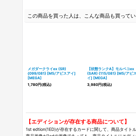
この商品を買った人は、こんな商品も買ってい
メガダークライex (SR)
【状態ランクA】モルペコex
{099/081} [M5/アビスアイ]
(SAR) {115/081} [M5/アビ
[MEGA]
イ] [MEGA]
1,780
円
(税込)
3,980
円
(税込)
【エディションが存在する商品について】
1st edtion(1ED)が存在するカードに関して、商品
商品画像が1edの画像であっても、商品タイトルにエデ