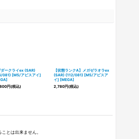
ダークライex (SAR)
【状態ランクA】メガゼラオラex
ヤドラン (AR) 
14/081} [M5/アビスアイ]
(SAR) {112/081} [M5/アビスア
アビスアイ] [M
EGA]
イ] [MEGA]
1,180
円
(税込)
800
円
(税込)
2,780
円
(税込)
択することは出来ません。