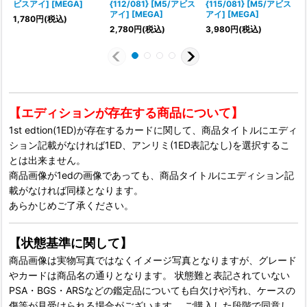
ビスアイ] [MEGA]
{112/081} [M5/アビス
{115/081} [M5/アビス
アイ] [MEGA]
アイ] [MEGA]
1,780
円
(税込)
1
2,780
円
(税込)
3,980
円
(税込)
【エディションが存在する商品について】
1st edtion(1ED)が存在するカードに関して、商品タイトルにエディ
ション記載がなければ1ED、アンリミ(1ED表記なし)を選択するこ
とは出来ません。
商品画像が1edの画像であっても、商品タイトルにエディション記
載がなければ同様となります。
あらかじめご了承ください。
【状態基準に関して】
商品画像は実物写真ではなくイメージ写真となりますが、グレード
やカードは商品名の通りとなります。 状態難と表記されていない
PSA・BGS・ARSなどの鑑定品についても白欠けや汚れ、ケースの
傷等が見受けられる場合がございます。 ご購入した段階で同意し