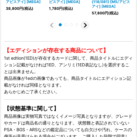
アビスアイ] [MEGA]
ビスアイ] [MEGA]
{118/081} [M5/アビス
アイ] [MEGA]
38,800
円
(税込)
1,780
円
(税込)
1
57,800
円
(税込)
【エディションが存在する商品について】
1st edtion(1ED)が存在するカードに関して、商品タイトルにエディ
ション記載がなければ1ED、アンリミ(1ED表記なし)を選択するこ
とは出来ません。
商品画像が1edの画像であっても、商品タイトルにエディション記
載がなければ同様となります。
あらかじめご了承ください。
【状態基準に関して】
商品画像は実物写真ではなくイメージ写真となりますが、グレード
やカードは商品名の通りとなります。 状態難と表記されていない
PSA・BGS・ARSなどの鑑定品についても白欠けや汚れ、ケースの
傷等が見受けられる場合がございます。 ご購入した段階で同意し