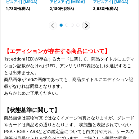
ビスアイ] [MEGA]
アビスアイ] [MEGA]
アビスアイ] [MEGA]
1,780
円
(税込)
2,180
円
(税込)
3,980
円
(税込)
1
【エディションが存在する商品について】
1st edtion(1ED)が存在するカードに関して、商品タイトルにエディ
ション記載がなければ1ED、アンリミ(1ED表記なし)を選択するこ
とは出来ません。
商品画像が1edの画像であっても、商品タイトルにエディション記
載がなければ同様となります。
あらかじめご了承ください。
【状態基準に関して】
商品画像は実物写真ではなくイメージ写真となりますが、グレード
やカードは商品名の通りとなります。 状態難と表記されていない
PSA・BGS・ARSなどの鑑定品についても白欠けや汚れ、ケースの
傷等が見受けられる場合がございます。 ご購入した段階で同意し