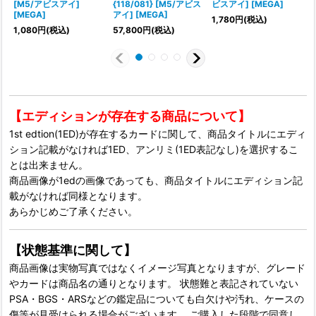
[M5/アビスアイ]
{118/081} [M5/アビス
ビスアイ] [MEGA]
[MEGA]
アイ] [MEGA]
1,780
円
(税込)
1,080
円
(税込)
57,800
円
(税込)
2
【エディションが存在する商品について】
1st edtion(1ED)が存在するカードに関して、商品タイトルにエディ
ション記載がなければ1ED、アンリミ(1ED表記なし)を選択するこ
とは出来ません。
商品画像が1edの画像であっても、商品タイトルにエディション記
載がなければ同様となります。
あらかじめご了承ください。
【状態基準に関して】
商品画像は実物写真ではなくイメージ写真となりますが、グレード
やカードは商品名の通りとなります。 状態難と表記されていない
PSA・BGS・ARSなどの鑑定品についても白欠けや汚れ、ケースの
傷等が見受けられる場合がございます。 ご購入した段階で同意し