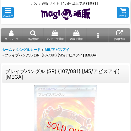
ポケカ通販サイト【1万円以上で送料無料】
メニュー
カート
マイページ
商品検索
ワンピース通販
遊戯王通販
採用情報
ホーム
>
シングルカード
>
M5/アビスアイ
>
ブレイブバングル (SR) {107/081} [M5/アビスアイ] [MEGA]
ブレイブバングル (SR) {107/081} [M5/アビスアイ]
[MEGA]