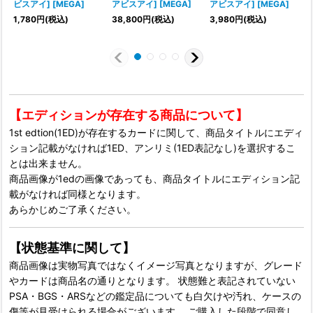
ビスアイ] [MEGA]
アビスアイ] [MEGA]
アビスアイ] [MEGA]
1,780
円
(税込)
38,800
円
(税込)
3,980
円
(税込)
1
【エディションが存在する商品について】
1st edtion(1ED)が存在するカードに関して、商品タイトルにエディ
ション記載がなければ1ED、アンリミ(1ED表記なし)を選択するこ
とは出来ません。
商品画像が1edの画像であっても、商品タイトルにエディション記
載がなければ同様となります。
あらかじめご了承ください。
【状態基準に関して】
商品画像は実物写真ではなくイメージ写真となりますが、グレード
やカードは商品名の通りとなります。 状態難と表記されていない
PSA・BGS・ARSなどの鑑定品についても白欠けや汚れ、ケースの
傷等が見受けられる場合がございます。 ご購入した段階で同意し