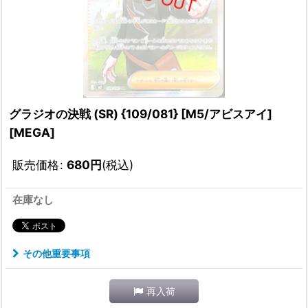
グラジオの決戦 (SR) {109/081} [M5/アビスアイ]
[MEGA]
販売価格
:
680
円
(税込)
在庫なし
その他重要事項
再入荷