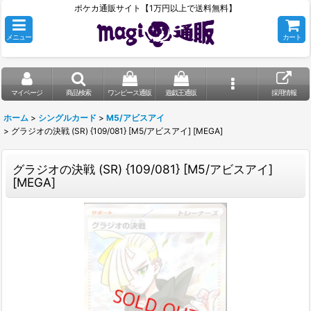
ポケカ通販サイト【1万円以上で送料無料】
メニュー
カート
マイページ
商品検索
ワンピース通販
遊戯王通販
採用情報
ホーム
>
シングルカード
>
M5/アビスアイ
>
グラジオの決戦 (SR) {109/081} [M5/アビスアイ] [MEGA]
グラジオの決戦 (SR) {109/081} [M5/アビスアイ]
[MEGA]