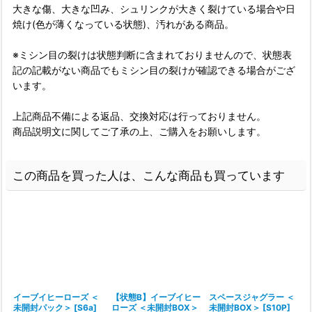
大きな傷、大きな凹み、シュリンクが大きく裂けている場合や日
焼け(色が薄くなっている状態)、汚れがある商品。
※ミシン目の裂けは状態判断に含まれておりませんので、状態表
記の記載がない商品でもミシン目の裂けが確認できる場合がござ
います。
上記商品不備による返品、交換対応は行っておりません。
商品説明文に関してご了承の上、ご購入をお願いします。
この商品を買った人は、こんな商品も買っています
イーブイヒーローズ ＜
【状態B】イーブイヒー
スペースジャグラー ＜
未開封パック＞ [S6a]
ローズ ＜未開封BOX＞
未開封BOX＞ [S10P]
B