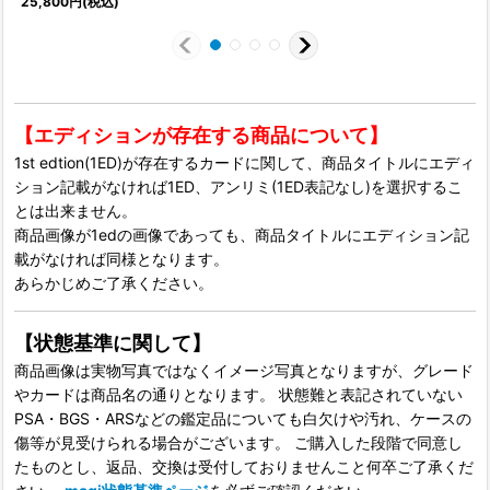
25,800
円
(税込)
1
【エディションが存在する商品について】
1st edtion(1ED)が存在するカードに関して、商品タイトルにエディ
ション記載がなければ1ED、アンリミ(1ED表記なし)を選択するこ
とは出来ません。
商品画像が1edの画像であっても、商品タイトルにエディション記
載がなければ同様となります。
あらかじめご了承ください。
【状態基準に関して】
商品画像は実物写真ではなくイメージ写真となりますが、グレード
やカードは商品名の通りとなります。 状態難と表記されていない
PSA・BGS・ARSなどの鑑定品についても白欠けや汚れ、ケースの
傷等が見受けられる場合がございます。 ご購入した段階で同意し
たものとし、返品、交換は受付しておりませんこと何卒ご了承くだ