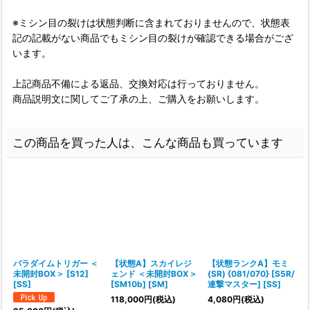
※ミシン目の裂けは状態判断に含まれておりませんので、状態表
記の記載がない商品でもミシン目の裂けが確認できる場合がござ
います。
上記商品不備による返品、交換対応は行っておりません。
商品説明文に関してご了承の上、ご購入をお願いします。
この商品を買った人は、こんな商品も買っています
パラダイムトリガー ＜
【状態A】スカイレジ
【状態ランクA】モミ
未開封BOX＞ [S12]
ェンド ＜未開封BOX＞
(SR) {081/070} [S5R/
[SS]
[SM10b] [SM]
連撃マスター] [SS]
[
118,000
円
(税込)
4,080
円
(税込)