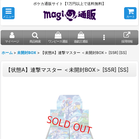
ポケカ通販サイト【1万円以上で送料無料】
メニュー
カート
マイページ
商品検索
ワンピース通販
遊戯王通販
採用情報
ホーム
>
未開封BOX
>
【状態A】連撃マスター ＜未開封BOX＞ [S5R] [SS]
【状態A】連撃マスター ＜未開封BOX＞ [S5R] [SS]