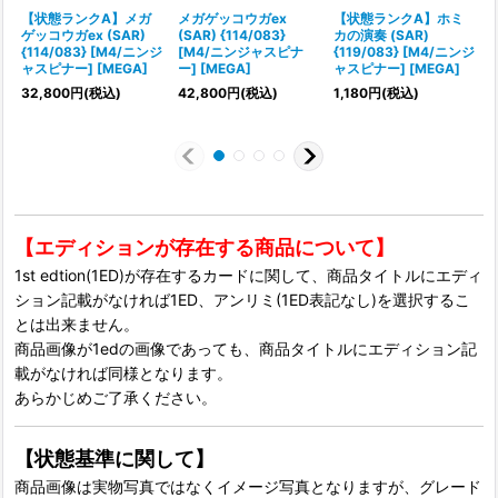
【状態ランクA】メガ
メガゲッコウガex
【状態ランクA】ホミ
ゲッコウガex (SAR)
(SAR) {114/083}
カの演奏 (SAR)
{114/083} [M4/ニンジ
[M4/ニンジャスピナ
{119/083} [M4/ニンジ
ャスピナー] [MEGA]
ー] [MEGA]
ャスピナー] [MEGA]
32,800
円
(税込)
42,800
円
(税込)
1,180
円
(税込)
【エディションが存在する商品について】
1st edtion(1ED)が存在するカードに関して、商品タイトルにエディ
ション記載がなければ1ED、アンリミ(1ED表記なし)を選択するこ
とは出来ません。
商品画像が1edの画像であっても、商品タイトルにエディション記
載がなければ同様となります。
あらかじめご了承ください。
【状態基準に関して】
商品画像は実物写真ではなくイメージ写真となりますが、グレード