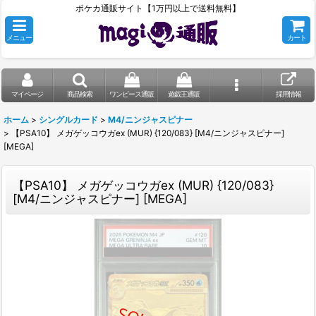
ポケカ通販サイト【1万円以上で送料無料】
メニュー
カート
マイページ
商品検索
ワンピース通販
遊戯王通販
採用情報
ホーム
>
シングルカード
>
M4/ニンジャスピナー
>
【PSA10】 メガゲッコウガex (MUR) {120/083} [M4/ニンジャスピナー]
[MEGA]
【PSA10】 メガゲッコウガex (MUR) {120/083}
[M4/ニンジャスピナー] [MEGA]