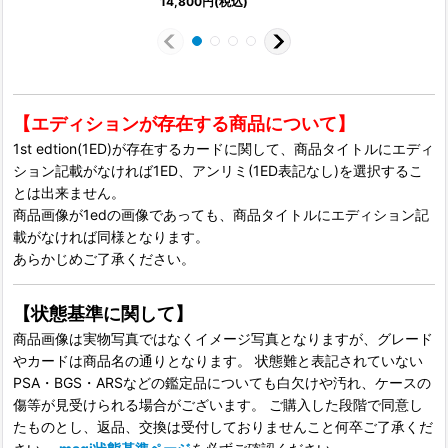
14,800
円
(税込)
1
【エディションが存在する商品について】
1st edtion(1ED)が存在するカードに関して、商品タイトルにエディ
ション記載がなければ1ED、アンリミ(1ED表記なし)を選択するこ
とは出来ません。
商品画像が1edの画像であっても、商品タイトルにエディション記
載がなければ同様となります。
あらかじめご了承ください。
【状態基準に関して】
商品画像は実物写真ではなくイメージ写真となりますが、グレード
やカードは商品名の通りとなります。 状態難と表記されていない
PSA・BGS・ARSなどの鑑定品についても白欠けや汚れ、ケースの
傷等が見受けられる場合がございます。 ご購入した段階で同意し
たものとし、返品、交換は受付しておりませんこと何卒ご了承くだ