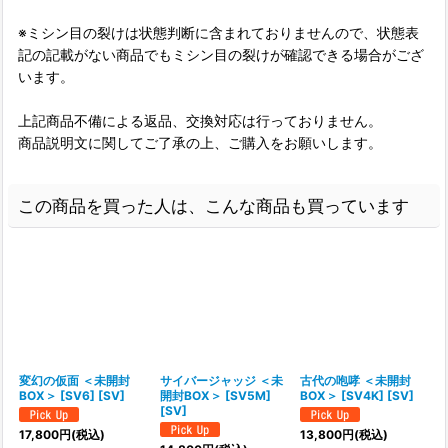
※ミシン目の裂けは状態判断に含まれておりませんので、状態表
記の記載がない商品でもミシン目の裂けが確認できる場合がござ
います。
上記商品不備による返品、交換対応は行っておりません。
商品説明文に関してご了承の上、ご購入をお願いします。
この商品を買った人は、こんな商品も買っています
変幻の仮面 ＜未開封
サイバージャッジ ＜未
古代の咆哮 ＜未開封
BOX＞ [SV6] [SV]
開封BOX＞ [SV5M]
BOX＞ [SV4K] [SV]
[SV]
[
17,800
円
(税込)
13,800
円
(税込)