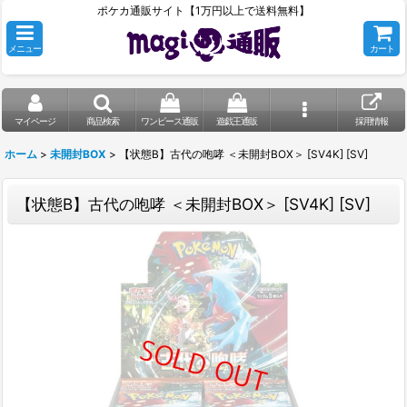
ポケカ通販サイト【1万円以上で送料無料】
メニュー
カート
マイページ
商品検索
ワンピース通販
遊戯王通販
採用情報
ホーム
>
未開封BOX
>
【状態B】古代の咆哮 ＜未開封BOX＞ [SV4K] [SV]
【状態B】古代の咆哮 ＜未開封BOX＞ [SV4K] [SV]