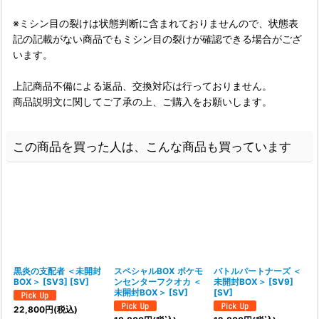
※ミシン目の裂けは状態判断に含まれておりませんので、状態表
記の記載がない商品でもミシン目の裂けが確認できる場合がござ
います。
上記商品不備による返品、交換対応は行っておりません。
商品説明文に関してご了承の上、ご購入をお願いします。
この商品を買った人は、こんな商品も買っています
黒炎の支配者 ＜未開封
スペシャルBOX ポケモ
バトルパートナーズ ＜
BOX＞ [SV3] [SV]
ンセンターフクオカ ＜
未開封BOX＞ [SV9]
{
未開封BOX＞ [SV]
[SV]
22,800
円
(税込)