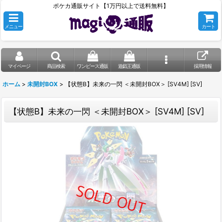
ポケカ通販サイト【1万円以上で送料無料】
メニュー
カート
マイページ
商品検索
ワンピース通販
遊戯王通販
採用情報
ホーム
>
未開封BOX
>
【状態B】未来の一閃 ＜未開封BOX＞ [SV4M] [SV]
【状態B】未来の一閃 ＜未開封BOX＞ [SV4M] [SV]