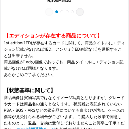
14,800
円
(税込)
1
【エディションが存在する商品について】
1st edtion(1ED)が存在するカードに関して、商品タイトルにエディ
ション記載がなければ1ED、アンリミ(1ED表記なし)を選択するこ
とは出来ません。
商品画像が1edの画像であっても、商品タイトルにエディション記
載がなければ同様となります。
あらかじめご了承ください。
【状態基準に関して】
商品画像は実物写真ではなくイメージ写真となりますが、グレード
やカードは商品名の通りとなります。 状態難と表記されていない
PSA・BGS・ARSなどの鑑定品についても白欠けや汚れ、ケースの
傷等が見受けられる場合がございます。 ご購入した段階で同意し
たものとし、返品、交換は受付しておりませんこと何卒ご了承くだ