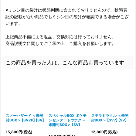
※ミシン目の裂けは状態判断に含まれておりませんので、状態表
記の記載がない商品でもミシン目の裂けが確認できる場合がござ
います。
上記商品不備による返品、交換対応は行っておりません。
商品説明文に関してご了承の上、ご購入をお願いします。
この商品を買った人は、こんな商品も買っています
スノーハザード ＜未開
スペシャルBOX ポケモ
ステラミラクル ＜未開
封BOX＞ [SV2P] [SV]
ンセンタートウホク ＜
封BOX＞ [SV7] [SV]
未開封BOX＞ [SV]
[
15,800
円
(税込)
12,800
円
(税込)