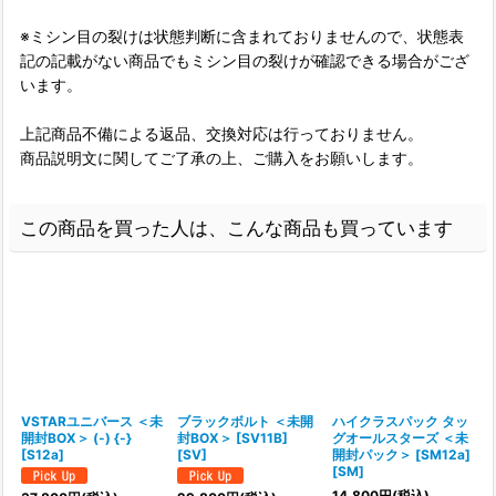
※ミシン目の裂けは状態判断に含まれておりませんので、状態表
記の記載がない商品でもミシン目の裂けが確認できる場合がござ
います。
上記商品不備による返品、交換対応は行っておりません。
商品説明文に関してご了承の上、ご購入をお願いします。
この商品を買った人は、こんな商品も買っています
VSTARユニバース ＜未
ブラックボルト ＜未開
ハイクラスパック タッ
開封BOX＞ (-) {-}
封BOX＞ [SV11B]
グオールスターズ ＜未
[S12a]
[SV]
開封パック＞ [SM12a]
[
[SM]
14,800
円
(税込)