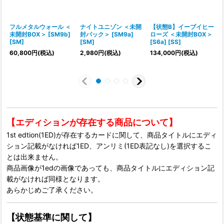
フルメタルウォール ＜
ナイトユニゾン ＜未開
【状態B】イーブイヒー
未開封BOX＞ [SM9b]
封パック＞ [SM9a]
ローズ ＜未開封BOX＞
[SM]
[SM]
[S6a] [SS]
[
60,800
円
(税込)
2,980
円
(税込)
134,000
円
(税込)
1
【エディションが存在する商品について】
1st edtion(1ED)が存在するカードに関して、商品タイトルにエディ
ション記載がなければ1ED、アンリミ(1ED表記なし)を選択するこ
とは出来ません。
商品画像が1edの画像であっても、商品タイトルにエディション記
載がなければ同様となります。
あらかじめご了承ください。
【状態基準に関して】