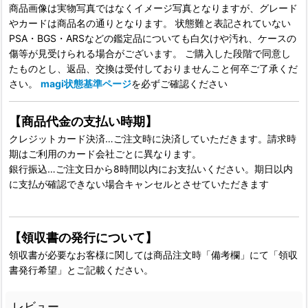
商品画像は実物写真ではなくイメージ写真となりますが、グレード
やカードは商品名の通りとなります。 状態難と表記されていない
PSA・BGS・ARSなどの鑑定品についても白欠けや汚れ、ケースの
傷等が見受けられる場合がございます。 ご購入した段階で同意し
たものとし、返品、交換は受付しておりませんこと何卒ご了承くだ
さい。
magi状態基準ページ
を必ずご確認ください
【商品代金の支払い時期】
クレジットカード決済…ご注文時に決済していただきます。請求時
期はご利用のカード会社ごとに異なります。
銀行振込…ご注文日から8時間以内にお支払いください。期日以内
に支払が確認できない場合キャンセルとさせていただきます
【領収書の発行について】
領収書が必要なお客様に関しては商品注文時「備考欄」にて「領収
書発行希望」とご記載ください。
レビュー