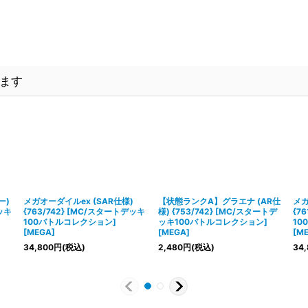
。
。
ます
ー)
メガオーダイルex (SAR仕様)
【状態ランクA】グラエナ (AR仕
メガ
ッキ
{763/742} [MC/スタートデッキ
様) {753/742} [MC/スタートデ
{7
100バトルコレクション]
ッキ100バトルコレクション]
10
[MEGA]
[MEGA]
[M
34,800
円
(税込)
2,480
円
(税込)
34,