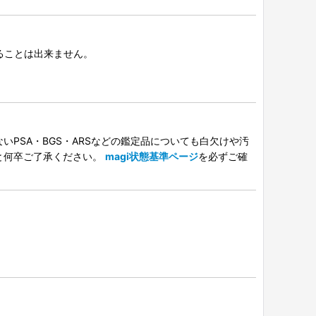
択することは出来ません。
PSA・BGS・ARSなどの鑑定品についても白欠けや汚
と何卒ご了承ください。
magi状態基準ページ
を必ずご確