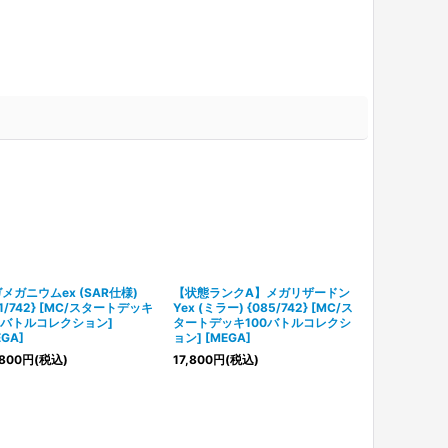
メガニウムex (SAR仕様)
【状態ランクA】メガリザードン
グラエナ (AR仕様
61/742} [MC/スタートデッキ
Yex (ミラー) {085/742} [MC/ス
[MC/スター
0バトルコレクション]
タートデッキ100バトルコレクシ
コレクション] 
EGA]
ョン] [MEGA]
2,580
円
(税込
800
円
(税込)
17,800
円
(税込)