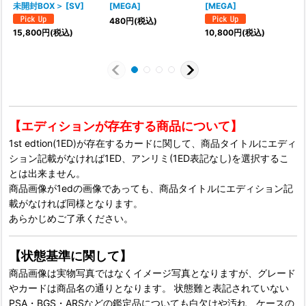
未開封BOX＞ [SV]
[MEGA]
[MEGA]
480
円
(税込)
15,800
円
(税込)
10,800
円
(税込)
1
【エディションが存在する商品について】
1st edtion(1ED)が存在するカードに関して、商品タイトルにエディ
ション記載がなければ1ED、アンリミ(1ED表記なし)を選択するこ
とは出来ません。
商品画像が1edの画像であっても、商品タイトルにエディション記
載がなければ同様となります。
あらかじめご了承ください。
【状態基準に関して】
商品画像は実物写真ではなくイメージ写真となりますが、グレード
やカードは商品名の通りとなります。 状態難と表記されていない
PSA・BGS・ARSなどの鑑定品についても白欠けや汚れ、ケースの