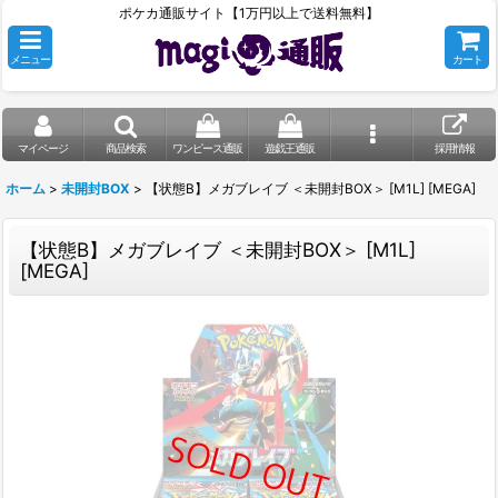
ポケカ通販サイト【1万円以上で送料無料】
メニュー
カート
マイページ
商品検索
ワンピース通販
遊戯王通販
採用情報
ホーム
>
未開封BOX
>
【状態B】メガブレイブ ＜未開封BOX＞ [M1L] [MEGA]
【状態B】メガブレイブ ＜未開封BOX＞ [M1L]
[MEGA]