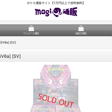
ポケカ通販サイト【1万円以上で送料無料】
ワンピース通販
遊戯王通販
a] [SV]
a] [SV]