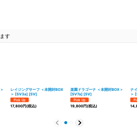
。
。
ます
X＞
レイジングサーフ ＜未開封BOX
楽園ドラゴーナ ＜未開封BOX＞
ナイ
＞ [SV3a] [SV]
[SV7a] [SV]
＞ [
17,800
円
(税込)
19,800
円
(税込)
14,