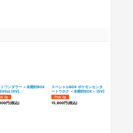
トワンダラー ＜未開封BOX
スペシャルBOX ポケモンセンタ
バトルパート
SV6a] [SV]
ートウホク ＜未開封BOX＞ [SV]
BOX＞ [SV9] 
800
円
(税込)
15,800
円
(税込)
12,800
円
(税