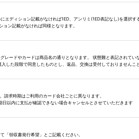
タイトルにエディション記載がなければ1ED、アンリミ(1ED表記なし)を選
ィション記載がなければ同様となります。
レードやカードは商品名の通りとなります。 状態難と表記されていない
購入した段階で同意したものとし、返品、交換は受付しておりませんこ
。請求時期はご利用のカード会社ごとに異なります。
期日以内に支払が確認できない場合キャンセルとさせていただきます
にて「領収書発行希望」とご記載ください。