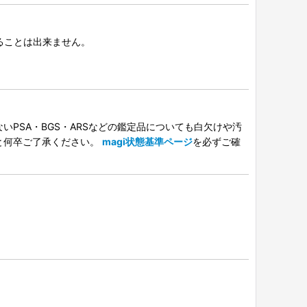
択することは出来ません。
PSA・BGS・ARSなどの鑑定品についても白欠けや汚
と何卒ご了承ください。
magi状態基準ページ
を必ずご確