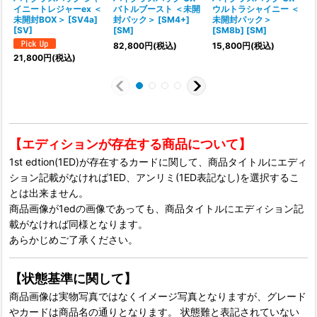
イニートレジャーex ＜
バトルブースト ＜未開
ウルトラシャイニー ＜
未開封BOX＞ [SV4a]
封パック＞ [SM4+]
未開封パック＞
[SV]
[SM]
[SM8b] [SM]
82,800
円
(税込)
15,800
円
(税込)
21,800
円
(税込)
【エディションが存在する商品について】
1st edtion(1ED)が存在するカードに関して、商品タイトルにエディ
ション記載がなければ1ED、アンリミ(1ED表記なし)を選択するこ
とは出来ません。
商品画像が1edの画像であっても、商品タイトルにエディション記
載がなければ同様となります。
あらかじめご了承ください。
【状態基準に関して】
商品画像は実物写真ではなくイメージ写真となりますが、グレード
やカードは商品名の通りとなります。 状態難と表記されていない