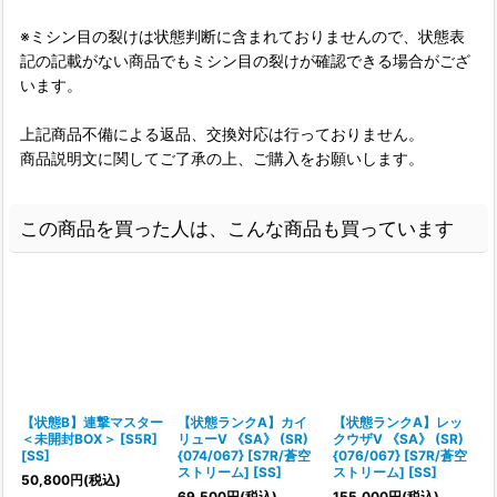
※ミシン目の裂けは状態判断に含まれておりませんので、状態表
記の記載がない商品でもミシン目の裂けが確認できる場合がござ
います。
上記商品不備による返品、交換対応は行っておりません。
商品説明文に関してご了承の上、ご購入をお願いします。
この商品を買った人は、こんな商品も買っています
【状態B】連撃マスター
【状態ランクA】カイ
【状態ランクA】レッ
＜未開封BOX＞ [S5R]
リューV 《SA》 (SR)
クウザV 《SA》 (SR)
B
[SS]
{074/067} [S7R/蒼空
{076/067} [S7R/蒼空
ストリーム] [SS]
ストリーム] [SS]
50,800
円
(税込)
69,500
円
(税込)
155,000
円
(税込)