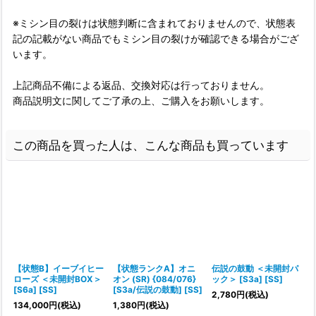
※ミシン目の裂けは状態判断に含まれておりませんので、状態表
記の記載がない商品でもミシン目の裂けが確認できる場合がござ
います。
上記商品不備による返品、交換対応は行っておりません。
商品説明文に関してご了承の上、ご購入をお願いします。
この商品を買った人は、こんな商品も買っています
【状態B】イーブイヒー
【状態ランクA】オニ
伝説の鼓動 ＜未開封パ
ローズ ＜未開封BOX＞
オン (SR) {084/076}
ック＞ [S3a] [SS]
B
[S6a] [SS]
[S3a/伝説の鼓動] [SS]
2,780
円
(税込)
134,000
円
(税込)
1,380
円
(税込)