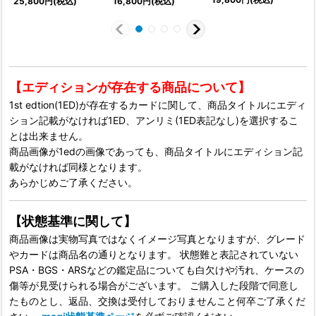
25,800
円
(税込)
16,800
円
(税込)
1
【エディションが存在する商品について】
1st edtion(1ED)が存在するカードに関して、商品タイトルにエディ
ション記載がなければ1ED、アンリミ(1ED表記なし)を選択するこ
とは出来ません。
商品画像が1edの画像であっても、商品タイトルにエディション記
載がなければ同様となります。
あらかじめご了承ください。
【状態基準に関して】
商品画像は実物写真ではなくイメージ写真となりますが、グレード
やカードは商品名の通りとなります。 状態難と表記されていない
PSA・BGS・ARSなどの鑑定品についても白欠けや汚れ、ケースの
傷等が見受けられる場合がございます。 ご購入した段階で同意し
たものとし、返品、交換は受付しておりませんこと何卒ご了承くだ