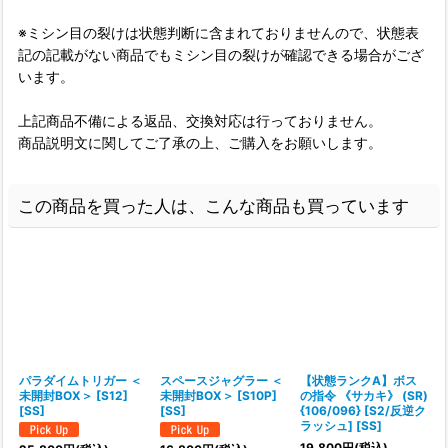
※ミシン目の裂けは状態判断に含まれておりませんので、状態表
記の記載がない商品でもミシン目の裂けが確認できる場合がござ
います。
上記商品不備による返品、交換対応は行っておりません。
商品説明文に関してご了承の上、ご購入をお願いします。
この商品を買った人は、こんな商品も買っています
パラダイムトリガー ＜
スペースジャグラー ＜
【状態ランクA】ボス
未開封BOX＞ [S12]
未開封BOX＞ [S10P]
の指令 《サカキ》 (SR)
[SS]
[SS]
{106/096} [S2/反逆ク
ラッシュ] [SS]
19,800
円
(税込)