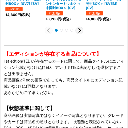
封BOX＞ [SV7] [SV]
ンセンタートウホク ＜
開封BOX＞ [SV5M]
未開封BOX＞ [SV]
[SV]
[
14,800
円
(税込)
16,200
円
(税込)
14,800
円
(税込)
【エディションが存在する商品について】
1st edtion(1ED)が存在するカードに関して、商品タイトルにエディ
ション記載がなければ1ED、アンリミ(1ED表記なし)を選択するこ
とは出来ません。
商品画像が1edの画像であっても、商品タイトルにエディション記
載がなければ同様となります。
あらかじめご了承ください。
【状態基準に関して】
商品画像は実物写真ではなくイメージ写真となりますが、グレード
やカードは商品名の通りとなります。 状態難と表記されていない
PSA・BGS・ARSなどの鑑定品についても白欠けや汚れ、ケースの