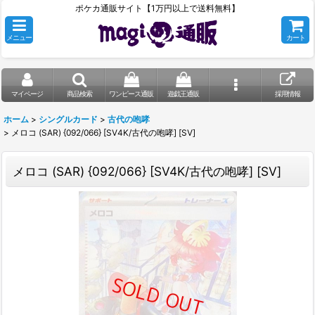
ポケカ通販サイト【1万円以上で送料無料】
メニュー
カート
マイページ
商品検索
ワンピース通販
遊戯王通販
採用情報
ホーム
>
シングルカード
>
古代の咆哮
>
メロコ (SAR) {092/066} [SV4K/古代の咆哮] [SV]
メロコ (SAR) {092/066} [SV4K/古代の咆哮] [SV]