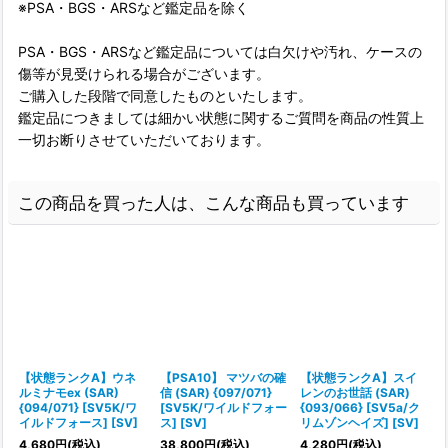
※PSA・BGS・ARSなど鑑定品を除く
PSA・BGS・ARSなど鑑定品については白欠けや汚れ、ケースの
傷等が見受けられる場合がございます。
ご購入した段階で同意したものといたします。
鑑定品につきましては細かい状態に関するご質問を商品の性質上
一切お断りさせていただいております。
この商品を買った人は、こんな商品も買っています
【状態ランクA】ウネ
【PSA10】 マツバの確
【状態ランクA】スイ
ルミナモex (SAR)
信 (SAR) {097/071}
レンのお世話 (SAR)
{094/071} [SV5K/ワ
[SV5K/ワイルドフォー
{093/066} [SV5a/ク
イルドフォース] [SV]
ス] [SV]
リムゾンヘイズ] [SV]
1
4,680
円
(税込)
38,800
円
(税込)
4,280
円
(税込)