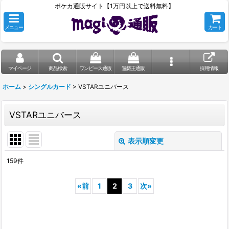
ポケカ通販サイト【1万円以上で送料無料】
メニュー
カート
マイページ
商品検索
ワンピース通販
遊戯王通販
採用情報
ホーム
>
シングルカード
>
VSTARユニバース
VSTARユニバース
表示順変更
閉じる
159
件
表示数
:
«
前
1
2
3
次
»
在庫あり
並び順
: