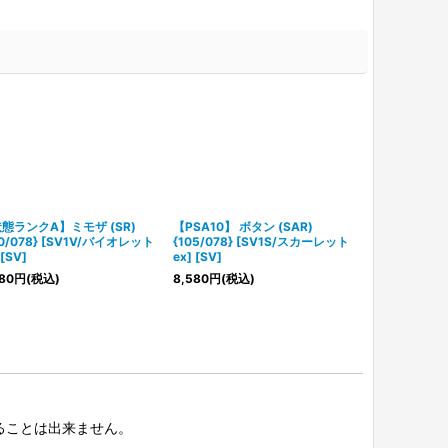
態ランクA】ミモザ (SR)
【PSA10】 ボタン (SAR)
【PSA10】 ミ
00/078} [SV1V/バイオレット
{105/078} [SV1S/スカーレット
{100/078}
 [SV]
ex] [SV]
ex] [SV]
80
円
(税込)
8,580
円
(税込)
17,500
円
(税込
択することは出来ません。