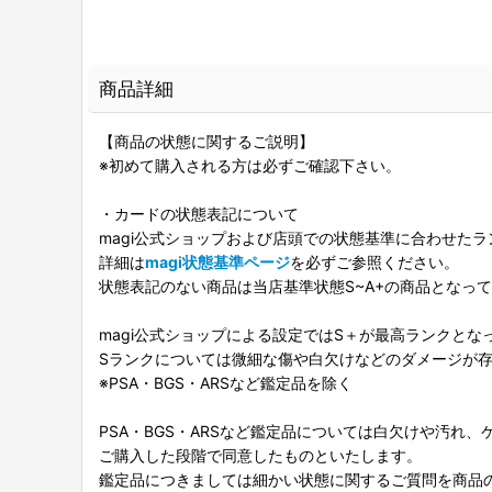
商品詳細
【商品の状態に関するご説明】
※初めて購入される方は必ずご確認下さい。
・カードの状態表記について
magi公式ショップおよび店頭での状態基準に合わせた
詳細は
magi状態基準ページ
を必ずご参照ください。
状態表記のない商品は当店基準状態S~A+の商品となっ
magi公式ショップによる設定ではS＋が最高ランクとな
Sランクについては微細な傷や白欠けなどのダメージが
※PSA・BGS・ARSなど鑑定品を除く
PSA・BGS・ARSなど鑑定品については白欠けや汚れ
ご購入した段階で同意したものといたします。
鑑定品につきましては細かい状態に関するご質問を商品