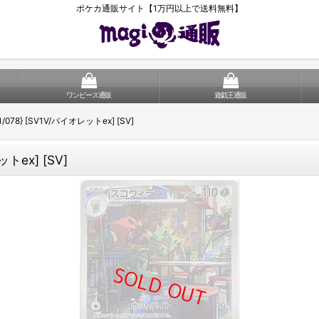
ポケカ通販サイト【1万円以上で送料無料】
ワンピース通販
遊戯王通販
/078} [SV1V/バイオレットex] [SV]
トex] [SV]