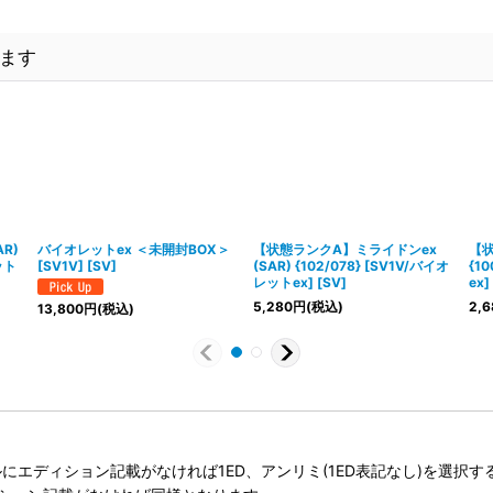
ます
R)
バイオレットex ＜未開封BOX＞
【状態ランクA】ミライドンex
【状
ット
[SV1V] [SV]
(SAR) {102/078} [SV1V/バイオ
{1
レットex] [SV]
ex]
5,280
円
(税込)
2,6
13,800
円
(税込)
タイトルにエディション記載がなければ1ED、アンリミ(1ED表記なし)を選