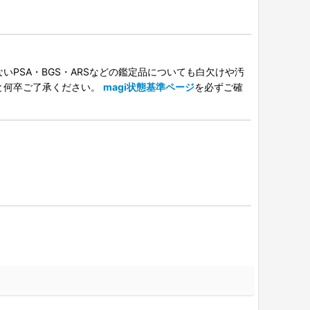
PSA・BGS・ARSなどの鑑定品についても白欠けや汚
と何卒ご了承ください。
magi状態基準ページ
を必ずご確