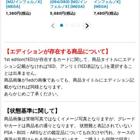
[M2/インフェルノX]
{094/080} [M2/イン
インフェルノX]
[MEGA]
フェルノX] [MEGA]
[MEGA]
1,380
円
(税込)
5,680
円
(税込)
7,480
円
(税込)
【エディションが存在する商品について】
1st edtion(1ED)が存在するカードに関して、商品タイトルにエディ
ション記載がなければ1ED、アンリミ(1ED表記なし)を選択するこ
とは出来ません。
商品画像が1edの画像であっても、商品タイトルにエディション記
載がなければ同様となります。
あらかじめご了承ください。
【状態基準に関して】
商品画像は実物写真ではなくイメージ写真となりますが、グレード
やカードは商品名の通りとなります。 状態難と表記されていない
PSA・BGS・ARSなどの鑑定品についても白欠けや汚れ、ケースの
傷等が見受けられる場合がございます。 ご購入した段階で同意し