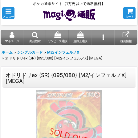
ポケカ通販サイト【1万円以上で送料無料】
メニュー
カート
マイページ
商品検索
ワンピース通販
遊戯王通販
採用情報
ホーム
>
シングルカード
>
M2/インフェルノX
>
オドリドリex (SR) {095/080} [M2/インフェルノX] [MEGA]
オドリドリex (SR) {095/080} [M2/インフェルノX]
[MEGA]