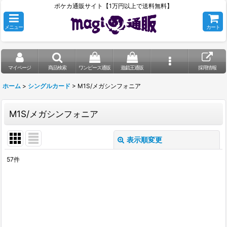
ポケカ通販サイト【1万円以上で送料無料】
メニュー
カート
マイページ
商品検索
ワンピース通販
遊戯王通販
採用情報
ホーム
>
シングルカード
>
M1S/メガシンフォニア
M1S/メガシンフォニア
表示順変更
閉じる
57
件
表示数
:
在庫あり
並び順
: